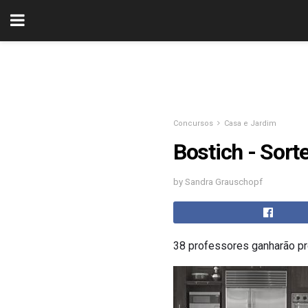
Concursos
Casa e Jardim
Bostich - Sort
by Sandra Grauschopf
38 professores ganharão pr